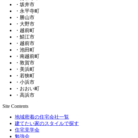
・坂井市
・永平寺町
・勝山市
・大野市
・越前町
・鯖江市
・越前市
・池田町
・南越前町
・敦賀市
・美浜町
・若狭町
・小浜市
・おおい町
・高浜市
Site Contents
地域密着の住宅会社一覧
建てたい家のスタイルで探す
住宅見学会
勉強会