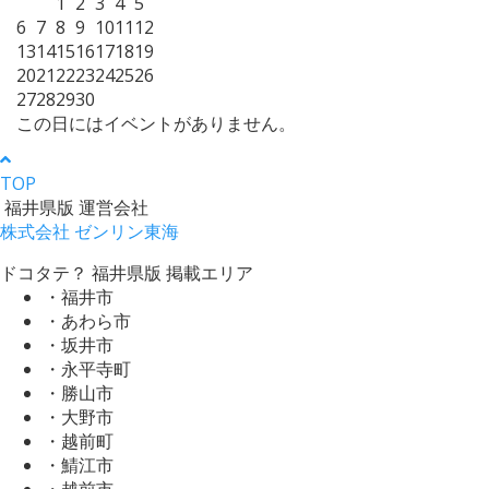
1
2
3
4
5
6
7
8
9
10
11
12
13
14
15
16
17
18
19
20
21
22
23
24
25
26
27
28
29
30
この日にはイベントがありません。
TOP
福井県版 運営会社
株式会社 ゼンリン東海
ドコタテ？ 福井県版 掲載エリア
・福井市
・あわら市
・坂井市
・永平寺町
・勝山市
・大野市
・越前町
・鯖江市
・越前市