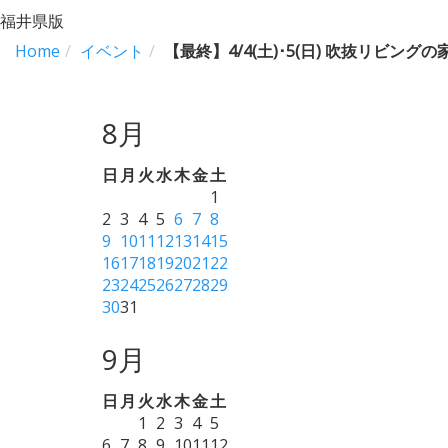
福井県版
Home
イベント
【最終】4/4(土)･5(日) 吹抜リビングの
8月
日
月
火
水
木
金
土
1
2
3
4
5
6
7
8
9
10
11
12
13
14
15
16
17
18
19
20
21
22
23
24
25
26
27
28
29
30
31
9月
日
月
火
水
木
金
土
1
2
3
4
5
6
7
8
9
10
11
12