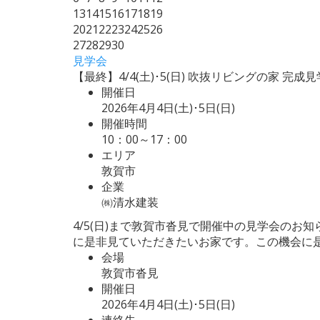
13
14
15
16
17
18
19
20
21
22
23
24
25
26
27
28
29
30
見学会
【最終】4/4(土)･5(日) 吹抜リビングの家 完成見
開催日
2026年4月4日(土)･5日(日)
開催時間
10：00～17：00
エリア
敦賀市
企業
㈱清水建装
4/5(日)まで敦賀市沓見で開催中の見学会の
に是非見ていただきたいお家です。この機会に
会場
敦賀市沓見
開催日
2026年4月4日(土)･5日(日)
連絡先