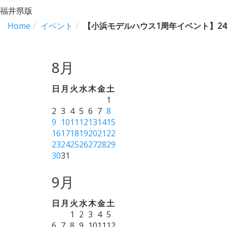
福井県版
Home
イベント
【小浜モデルハウス1周年イベント】2
8月
日
月
火
水
木
金
土
1
2
3
4
5
6
7
8
9
10
11
12
13
14
15
16
17
18
19
20
21
22
23
24
25
26
27
28
29
30
31
9月
日
月
火
水
木
金
土
1
2
3
4
5
6
7
8
9
10
11
12