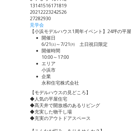
13
14
15
16
17
18
19
20
21
22
23
24
25
26
27
28
29
30
見学会
【小浜モデルハウス1周年イベント】24坪の平
開催日
6/21㈯～7/21㈪ 土日祝日限定
開催時間
10:00～17:00
エリア
小浜市
企業
永和住宅株式会社
【モデルハウスの見どころ】
◆人気の平屋住宅
◆髙天井で開放感のあるリビング
◆充実した物干し場
◆充実のアウトドアスペース
【こんなお悩み、ありませんか？】