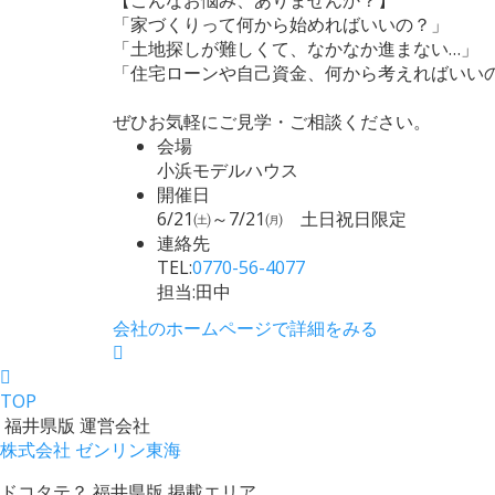
「家づくりって何から始めればいいの？」
「土地探しが難しくて、なかなか進まない…」
「住宅ローンや自己資金、何から考えればいい
ぜひお気軽にご見学・ご相談ください。
会場
小浜モデルハウス
開催日
6/21㈯～7/21㈪ 土日祝日限定
連絡先
TEL:
0770-56-4077
担当:田中
会社のホームページで詳細をみる
TOP
福井県版 運営会社
株式会社 ゼンリン東海
ドコタテ？ 福井県版 掲載エリア