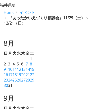
福井県版
Home
イベント
『あったかいえづくり相談会』11/29（土）～
12/21（日）
8月
日
月
火
水
木
金
土
1
2
3
4
5
6
7
8
9
10
11
12
13
14
15
16
17
18
19
20
21
22
23
24
25
26
27
28
29
30
31
9月
日
月
火
水
木
金
土