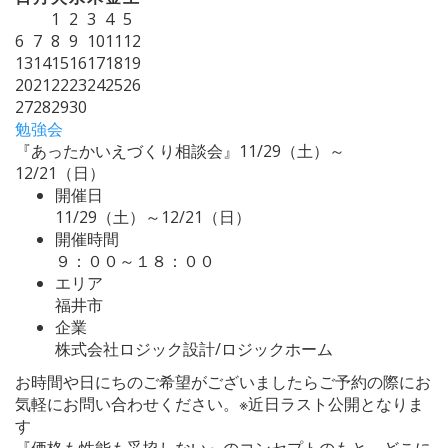
1
2
3
4
5
6
7
8
9
10
11
12
13
14
15
16
17
18
19
20
21
22
23
24
25
26
27
28
29
30
勉強会
『あったかいえづくり相談会』11/29（土）～
12/21（日）
開催日
11/29（土）～12/21（日）
開催時間
９：００～１８：００
エリア
福井市
企業
株式会社ロジック設計/ロジックホーム
お時間や日にちのご希望がございましたらご予約の際にお
気軽にお問い合わせください。※近日ラスト公開となりま
す
『価格も性能も妥協しない』のコンセプトのもと、どこに