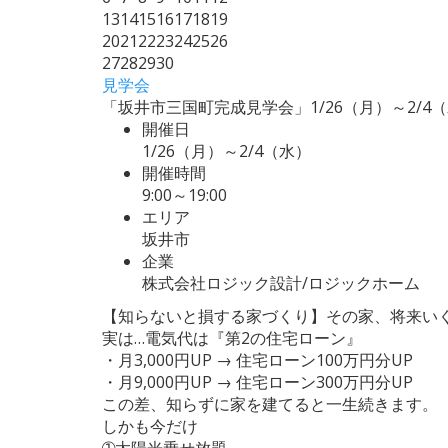
13
14
15
16
17
18
19
20
21
22
23
24
25
26
27
28
29
30
見学会
「坂井市三国町完成見学会」1/26（月）～2/4
開催日
1/26（月）～2/4（水）
開催時間
9:00～19:00
エリア
坂井市
企業
株式会社ロジック設計/ロジックホーム
【知らないと損する家づくり】その家、将来い
実は…電気代は『第2の住宅ローン』
・月3,000円UP → 住宅ローン100万円分UP
・月9,000円UP → 住宅ローン300万円分UP
この差、知らずに家を建てると一生続きます。
しかも今だけ
➀太陽光乗せ放題