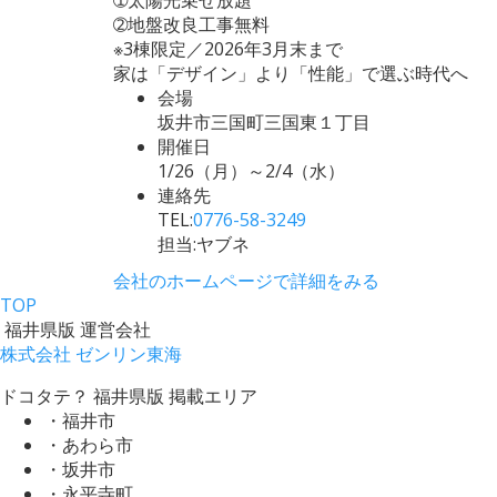
➁地盤改良工事無料
※3棟限定／2026年3月末まで
家は「デザイン」より「性能」で選ぶ時代へ
会場
坂井市三国町三国東１丁目
開催日
1/26（月）～2/4（水）
連絡先
TEL:
0776-58-3249
担当:ヤブネ
会社のホームページで詳細をみる
TOP
福井県版 運営会社
株式会社 ゼンリン東海
ドコタテ？ 福井県版 掲載エリア
・福井市
・あわら市
・坂井市
・永平寺町