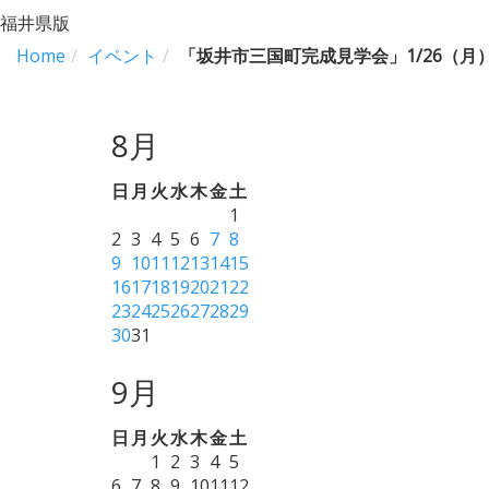
福井県版
Home
イベント
「坂井市三国町完成見学会」1/26（月）
8月
日
月
火
水
木
金
土
1
2
3
4
5
6
7
8
9
10
11
12
13
14
15
16
17
18
19
20
21
22
23
24
25
26
27
28
29
30
31
9月
日
月
火
水
木
金
土
1
2
3
4
5
6
7
8
9
10
11
12