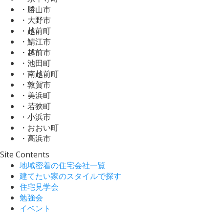
・勝山市
・大野市
・越前町
・鯖江市
・越前市
・池田町
・南越前町
・敦賀市
・美浜町
・若狭町
・小浜市
・おおい町
・高浜市
Site Contents
地域密着の住宅会社一覧
建てたい家のスタイルで探す
住宅見学会
勉強会
イベント