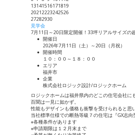
13
14
15
16
17
18
19
20
21
22
23
24
25
26
27
28
29
30
見学会
7月11日～20日限定開催！33坪リアルサイズ
開催日
2026年7月11日（土）～20日（月祝）
開催時間
１０：００～１８：００
エリア
福井市
企業
株式会社ロジック設計/ロジックホーム
ロジックホームは福井県内のどこの住宅会社に
百聞は一見に如かず。
性能もデザインも価格も衝撃を受けられると思
当社標準仕様での断熱等級７の住宅は『GX志向
※各種条件があります
※申請期限は１２月末まで
※予算が無くなり次第終了