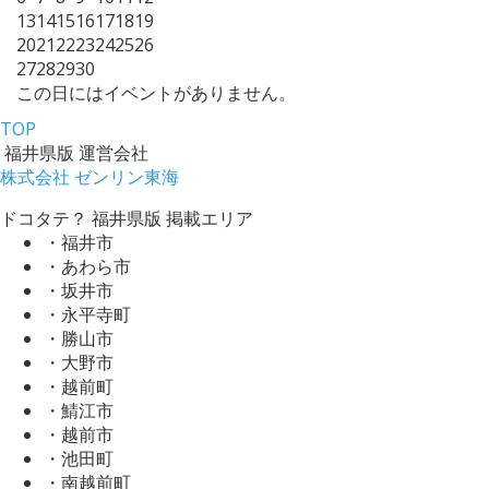
13
14
15
16
17
18
19
20
21
22
23
24
25
26
27
28
29
30
この日にはイベントがありません。
TOP
福井県版 運営会社
株式会社 ゼンリン東海
ドコタテ？ 福井県版 掲載エリア
・福井市
・あわら市
・坂井市
・永平寺町
・勝山市
・大野市
・越前町
・鯖江市
・越前市
・池田町
・南越前町