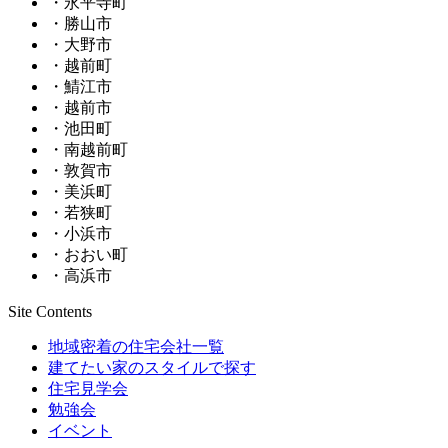
・永平寺町
・勝山市
・大野市
・越前町
・鯖江市
・越前市
・池田町
・南越前町
・敦賀市
・美浜町
・若狭町
・小浜市
・おおい町
・高浜市
Site Contents
地域密着の住宅会社一覧
建てたい家のスタイルで探す
住宅見学会
勉強会
イベント