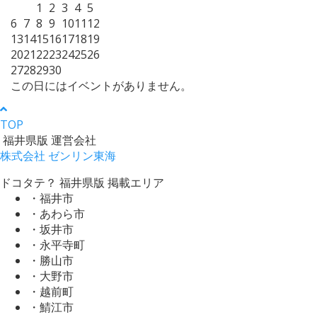
1
2
3
4
5
6
7
8
9
10
11
12
13
14
15
16
17
18
19
20
21
22
23
24
25
26
27
28
29
30
この日にはイベントがありません。
TOP
福井県版 運営会社
株式会社 ゼンリン東海
ドコタテ？ 福井県版 掲載エリア
・福井市
・あわら市
・坂井市
・永平寺町
・勝山市
・大野市
・越前町
・鯖江市