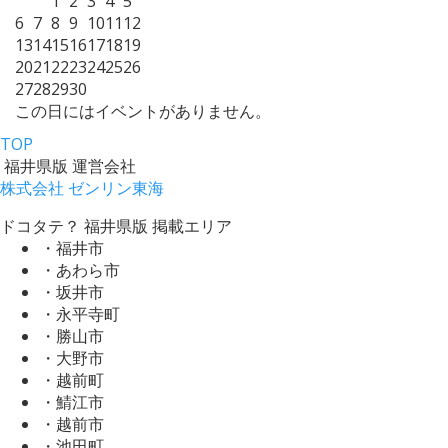
1
2
3
4
5
6
7
8
9
10
11
12
13
14
15
16
17
18
19
20
21
22
23
24
25
26
27
28
29
30
この日にはイベントがありません。
TOP
福井県版 運営会社
株式会社 ゼンリン東海
ドコタテ？ 福井県版 掲載エリア
・福井市
・あわら市
・坂井市
・永平寺町
・勝山市
・大野市
・越前町
・鯖江市
・越前市
・池田町